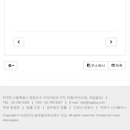
주소복사
목록
07333 서울특별시 영등포구 여의대방로 379, 10층(여의도동, 제일빌딩)
|
TEL :
02-780-9306
|
FAX : 02-780-9307
|
E-mail : info@wgpba.com
회장 윤광희
|
법률 고문
|
법무법인 정률
|
안장근 변호사
|
자매지
시사플러스
Copyright © 대한민국 글로벌파워브랜드 대상. All rights reserved. Contact for more
information.