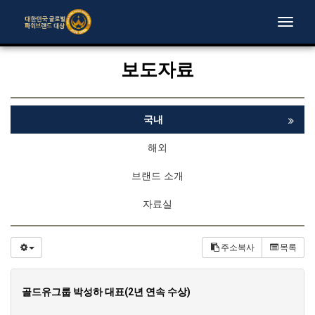
Toggle
naviga
보도자료
국내
해외
브랜드 소개
자료실
주소복사
목록
골드유그룹 박성하 대표(2년 연속 수상)