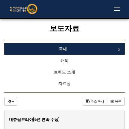
Toggle
naviga
보도자료
국내
해외
브랜드 소개
자료실
주소복사
목록
내츄럴코리아[6년 연속 수상]