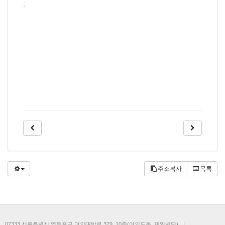
.
주소복사
목록
07333 서울특별시 영등포구 여의대방로 379, 10층(여의도동, 제일빌딩)
|