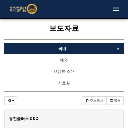
Toggle
naviga
보도자료
국내
해외
브랜드 소개
자료실
주소복사
목록
유진플러스 D&C