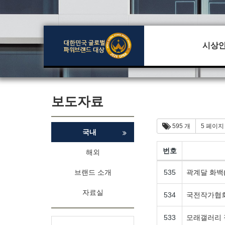
시상
보도자료
595 개
5 페이지
국내
번호
해외
브랜드 소개
535
곽계달 화백
자료실
534
국전작가협회
533
모래갤러리 