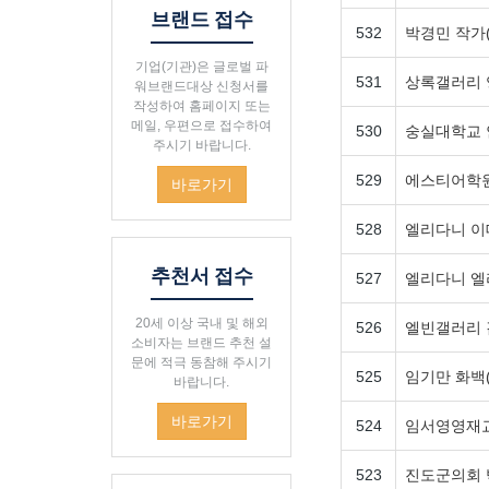
브랜드 접수
532
박경민 작가(
기업(기관)은 글로벌 파
531
상록갤러리 
워브랜드대상 신청서를
작성하여 홈페이지 또는
메일, 우편으로 접수하여
530
숭실대학교 
주시기 바랍니다.
529
에스티어학원 
바로가기
528
엘리다니 이
추천서 접수
527
엘리다니 엘
20세 이상 국내 및 해외
526
엘빈갤러리 
소비자는 브랜드 추천 설
문에 적극 동참해 주시기
525
임기만 화백(
바랍니다.
바로가기
524
임서영영재
523
진도군의회 