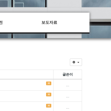
전
보도자료
글쓴이
H
…
H
…
H
…