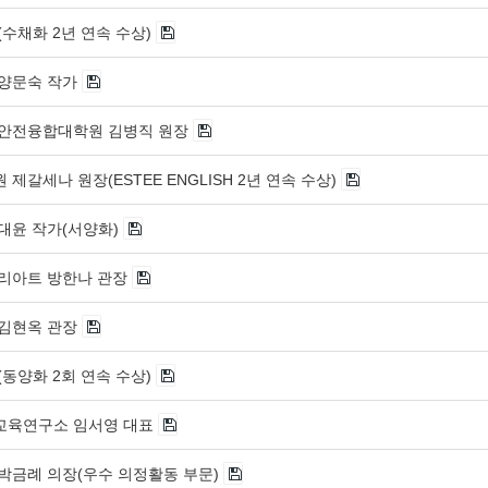
수채화 2년 연속 수상)
양문숙 작가
안전융합대학원 김병직 원장
제갈세나 원장(ESTEE ENGLISH 2년 연속 수상)
대윤 작가(서양화)
리아트 방한나 관장
김현옥 관장
동양화 2회 연속 수상)
교육연구소 임서영 대표
박금례 의장(우수 의정활동 부문)