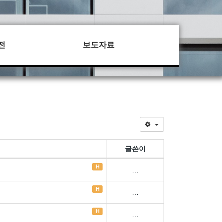
전
보도자료
글쓴이
H
…
H
…
H
…