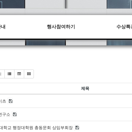
안내
행사참여하기
수상특
지
제목
이츠
연구소
대학교 행정대학원 총동문회 상임부회장