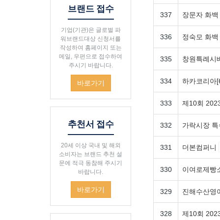
브랜드 접수
337
장문자 화
기업(기관)은 글로벌 파
336
정숙모 화
워브랜드대상 신청서를
작성하여 홈페이지 또는
메일, 우편으로 접수하여
335
창원특례시
주시기 바랍니다.
334
하카코리아[
바로가기
333
제10회 2
추천서 접수
332
가락시장 특
20세 이상 국내 및 해외
331
더본컴퍼니
소비자는 브랜드 추천 설
문에 적극 동참해 주시기
330
이여로제빵
바랍니다.
바로가기
329
진해수산영어
328
제10회 2