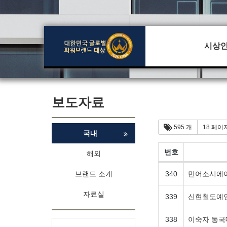
시상
보도자료
595 개
18 페이
국내
번호
해외
브랜드 소개
340
민어소시에
자료실
339
신현철도예
338
이숙자 동국