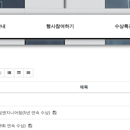
안내
행사참여하기
수상특
지
제목
엔지니어링(5년 연속 수상)
8회 연속 수상)