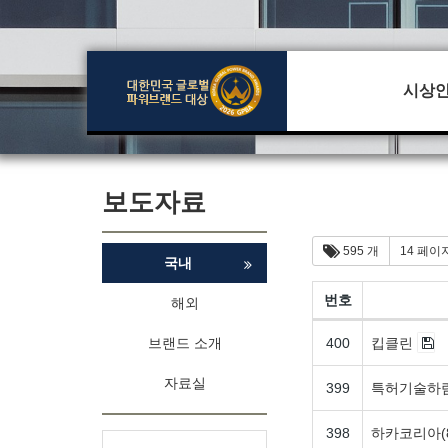
시상
보도자료
595 개
14 페이
국내
번호
해외
브랜드 소개
400
킵클린
자료실
399
특허기술하림
398
하카코리아(