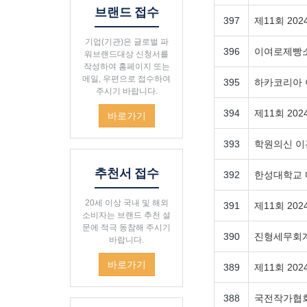
브랜드 접수
397
제11회 2
기업(기관)은 글로벌 파
396
이여로제빵소
워브랜드대상 신청서를
작성하여 홈페이지 또는
메일, 우편으로 접수하여
395
하카코리아 
주시기 바랍니다.
394
제11회 2
바로가기
393
학원의신 이
추천서 접수
392
한성대학교 
20세 이상 국내 및 해외
391
제11회 2
소비자는 브랜드 추천 설
문에 적극 동참해 주시기
390
진형세무회계
바랍니다.
바로가기
389
제11회 2
388
국전작가협회