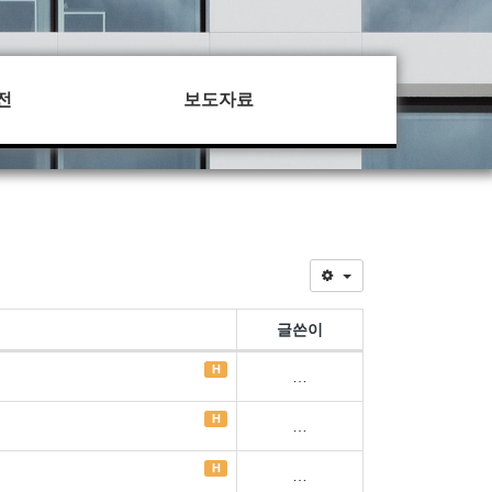
전
보도자료
글쓴이
H
…
H
…
H
…